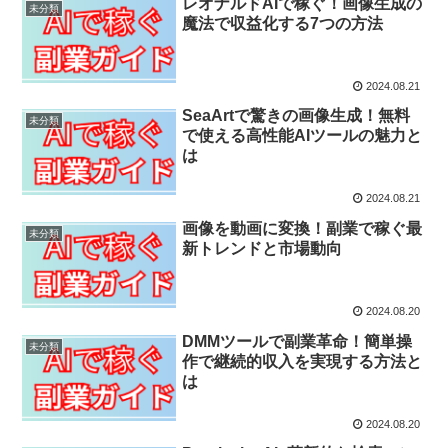
レオナルドAIで稼ぐ！画像生成の
未分類
魔法で収益化する7つの方法
2024.08.21
SeaArtで驚きの画像生成！無料
未分類
で使える高性能AIツールの魅力と
は
2024.08.21
画像を動画に変換！副業で稼ぐ最
未分類
新トレンドと市場動向
2024.08.20
DMMツールで副業革命！簡単操
未分類
作で継続的収入を実現する方法と
は
2024.08.20